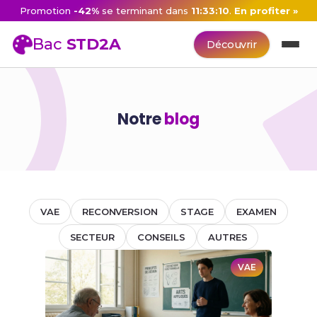
Promotion
-42%
se terminant dans
11:33:09
.
En profiter »
Bac
STD2A
Découvrir
Notre
blog
VAE
RECONVERSION
STAGE
EXAMEN
SECTEUR
CONSEILS
AUTRES
VAE