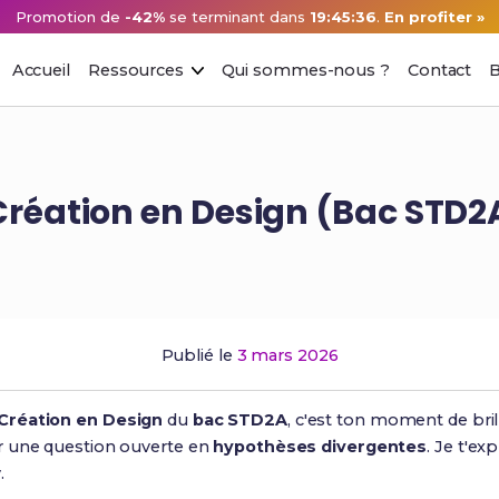
Promotion de
-42%
se terminant dans
19:45:35
.
En profiter »
Accueil
Ressources
Qui sommes-nous ?
Contact
B
réation en Design (Bac STD2A
Publié le
3 mars 2026
Création en Design
du
bac STD2A
, c'est ton moment de bri
 une question ouverte en
hypothèses divergentes
. Je t'e
.