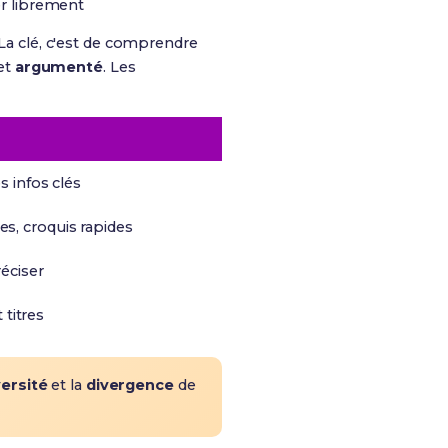
er librement
 La clé, c'est de comprendre
et
argumenté
. Les
s infos clés
s, croquis rapides
réciser
 titres
versité
et la
divergence
de