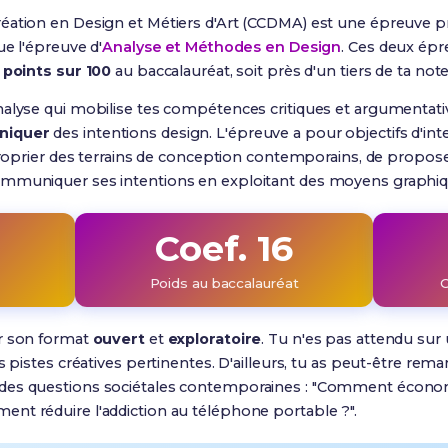
éation en Design et Métiers d'Art (CCDMA) est une épreuve p
ue l'épreuve d'
Analyse et Méthodes en Design
. Ces deux épr
 points sur 100
au baccalauréat, soit près d'un tiers de ta note 
nalyse qui mobilise tes compétences critiques et argumentati
iquer
des intentions design.
L'épreuve a pour objectifs d'int
approprier des terrains de conception contemporains, de propo
ommuniquer ses intentions en exploitant des moyens graphi
Coef. 16
Poids au baccalauréat
ar son format
ouvert
et
exploratoire
. Tu n'es pas attendu sur
s pistes créatives pertinentes. D'ailleurs, tu as peut-être rem
des questions sociétales contemporaines : "Comment économi
nt réduire l'addiction au téléphone portable ?".