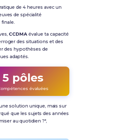
ratique de 4 heures avec un
euves de spécialité
finale.
ves,
CCDMA
évalue ta capacité
erroger des situations et des
ser des hypothèses de
ques adaptés
.
5 pôles
Compétences évaluées
 une solution unique, mais sur
arqué que les sujets des années
ser au quotidien ?",