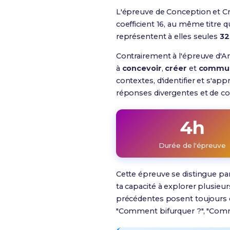
L'épreuve de Conception et Cr
coefficient 16
, au même titre q
représentent à elles seules
32
Contrairement à l'épreuve d'A
à
concevoir
,
créer
et
commun
contextes, d'identifier et s'
réponses divergentes et de c
4h
Durée de l'épreuve
Cette épreuve se distingue p
ta capacité à explorer plusieur
précédentes posent toujours 
"Comment bifurquer ?", "Comme