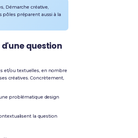
s, Démarche créative,
es pôles préparent aussi à la
r d'une question
s et/ou textuelles, en nombre
ses créatives
. Concrètement,
u une problématique design
contextualisent la question