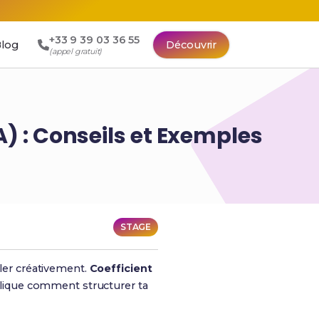
+33 9 39 03 36 55
log
Découvrir
(appel gratuit)
) : Conseils et Exemples
STAGE
ller créativement.
Coefficient
xplique comment structurer ta