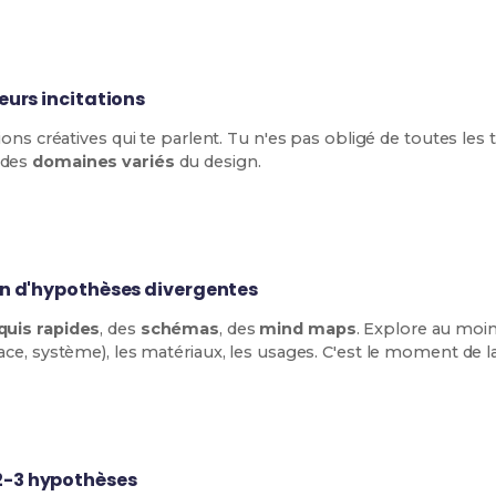
eurs incitations
ions créatives qui te parlent. Tu n'es pas obligé de toutes les tra
 des
domaines variés
du design.
on d'hypothèses divergentes
quis rapides
, des
schémas
, des
mind maps
. Explore au moins
pace, système), les matériaux, les usages. C'est le moment de l
2-3 hypothèses