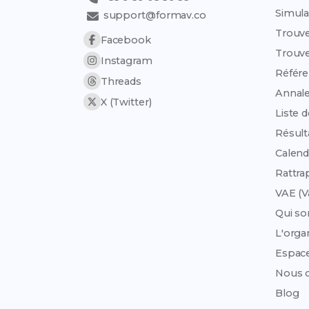
Simula
support@formav.co
Trouve
Facebook
Trouve
Instagram
Référen
Threads
Annale
X (Twitter)
Liste 
Résult
Calend
Rattra
VAE (V
Qui s
L'org
Espac
Nous c
Blog