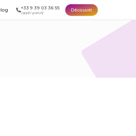
+33 9 39 03 36 55
log
Découvrir
(appel gratuit)