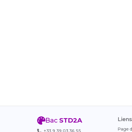
Liens
Bac
STD2A
Page d
+33 9 39 03 36 55