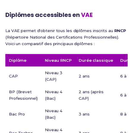
Diplômes accessibles en
VAE
La VAE permet d'obtenir tous les diplômes inscrits au
RNCP
(Répertoire National des Certifications Professionnelles).
Voici un comparatif des principaux diplômes :
Diplôme
Niveau RNCP
Durée classique
Durée
Niveau 3
CAP
2 ans
6 à 12
(CAP)
BP (Brevet
Niveau 4
2 ans (après
6 à 12
Professionnel)
(Bac)
CAP)
Niveau 4
Bac Pro
3 ans
8 à 12
(Bac)
Niveau 4