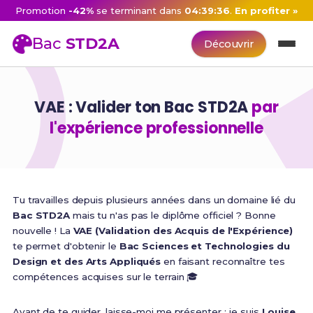
Promotion
-42%
se terminant dans
04:39:35
.
En profiter »
Bac
STD2A
Découvrir
VAE : Valider ton Bac STD2A
par
l'expérience professionnelle
Tu travailles depuis plusieurs années dans un domaine lié du
Bac STD2A
mais tu n'as pas le diplôme officiel ? Bonne
nouvelle ! La
VAE (Validation des Acquis de l'Expérience)
te permet d'obtenir le
Bac Sciences et Technologies du
Design et des Arts Appliqués
en faisant reconnaître tes
compétences acquises sur le terrain 🎓
Avant de te guider, laisse-moi me présenter : je suis
Louise
,