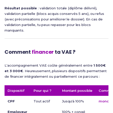
Résultat possible
: validation totale (diplôme délivré),
validation partielle (blocs acquis conservés 5 ans), ou refus
(avec préconisations pour améliorer le dossier). En cas de
validation partielle, tu peux repasser pour les blocs
manquants.
Comment
financer
ta VAE ?
L'accompagnement VAE coûte généralement entre
1 500€
et 3 000€
. Heureusement, plusieurs dispositifs permettent
de financer intégralement ou partiellement ce parcours :
Dispositif
Pour qui ?
Montant possible
Commen
CPF
Tout actif
Jusqu'à 100%
moncomp
Employeur
100% + congé