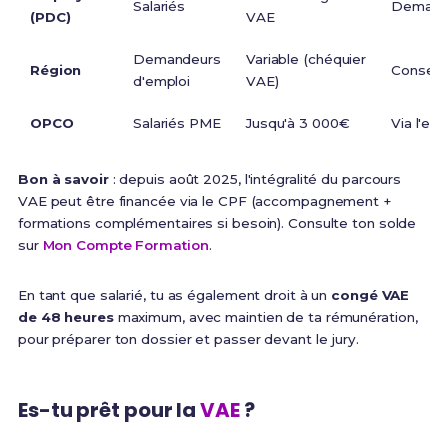
Salariés
Demand
(PDC)
VAE
Demandeurs
Variable (chéquier
Région
Conseil 
d'emploi
VAE)
OPCO
Salariés PME
Jusqu'à 3 000€
Via l'em
Bon à savoir
: depuis août 2025, l'intégralité du parcours
VAE peut être financée via le CPF (accompagnement +
formations complémentaires si besoin). Consulte ton solde
sur
Mon Compte Formation
.
En tant que salarié, tu as également droit à un
congé VAE
de 48 heures
maximum, avec maintien de ta rémunération,
pour préparer ton dossier et passer devant le jury.
Es-tu prêt pour la
VAE
?