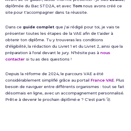
diplômée du Bac STD2A, et avec
Tom
nous avons créé ce
site pour t'accompagner dans ta réussite.
Dans ce
guide complet
que j'ai rédigé pour toi, je vais te
présenter toutes les étapes de la VAE afin de t'aider à
obtenir ton diplôme. Tu y trouveras les conditions
d'éligibilité, la rédaction du Livret 1 et du Livret 2, ainsi que la
préparation à l'oral devant le jury. N'hésite pas à
nous
contacter
si tu as des questions !
Depuis la réforme de 2024, le parcours VAE a été
considérablement simplifié grâce au portail
France VAE
. Plus
besoin de naviguer entre différents organismes : tout se fait
désormais en ligne, avec un accompagnement personnalisé.
Prêt•e à devenir le prochain diplômé•e ? C'est parti 🚀
60%
8 à 12 mois
Taux de validation totale
Durée moyenne du