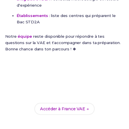
d'expérience
Établissements
: liste des centres qui préparent le
Bac STD2A
Notre
équipe
reste disponible pour répondre à tes
questions sur la VAE et t'accompagner dans ta préparation.
Bonne chance dans ton parcours ! 🍀
Commence ta VAE dès
maintenant
Inscris-toi sur le portail officiel France VAE et choisis
le Bac STD2A comme certification visée.
Accéder à France VAE →