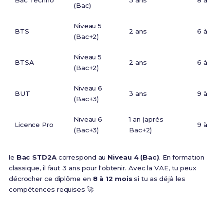
Bac Techno
3 ans
8 à 12
(Bac)
Niveau 5
BTS
2 ans
6 à 9 
(Bac+2)
Niveau 5
BTSA
2 ans
6 à 9 
(Bac+2)
Niveau 6
BUT
3 ans
9 à 12
(Bac+3)
Niveau 6
1 an (après
Licence Pro
9 à 12
(Bac+3)
Bac+2)
le
Bac STD2A
correspond au
Niveau 4 (Bac)
. En formation
classique, il faut 3 ans pour l'obtenir. Avec la VAE, tu peux
décrocher ce diplôme en
8 à 12 mois
si tu as déjà les
compétences requises 🚀